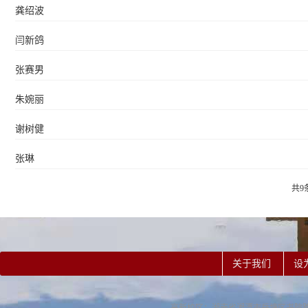
龚绍波
闫新鸽
张赛男
朱婉丽
谢树健
张琳
共9
关于我们
设