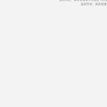
高新校区：湖南省湘潭市岳塘区书院路42号
版权所有：湖南城建