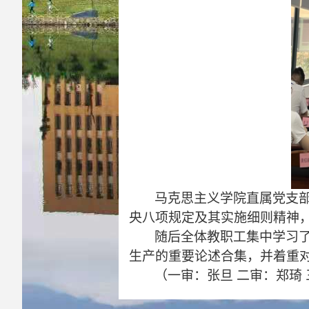
马克思主义学院直属党支
央
八项规定及其实施细则精神
随后全体教职工集中学习了
生产的重要论述合集
，
并
着重
（
一审：张旦
二审：郑琦