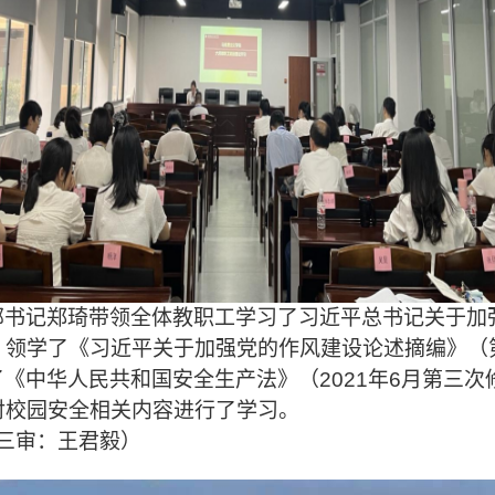
部书记郑琦
带领全体教职工学习了
习近平总书记关于加
，
领学了
《
习近平关于加强党的作风建设论述摘编
》
（
《中华人民共和国安全生产法》（2021年6月第三次
对
校园安全相关
内容进行了
学习。
三审：王君毅）