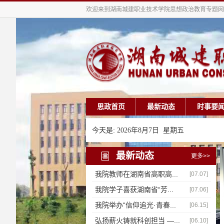
欢迎来到湖南城建职业技术学院思想政治教育专题网
思政首页
最新动态
时事要
今天是:
2026年8月7日 星期五
最新动态
更多>>
我院教师在湖南省高职高...
[07.07]
我院学子喜获湖南省“芳...
[07.06]
我院举办“信仰追光·青春...
[06.15]
弘扬薪火铸就科创担当 —...
[06.10]